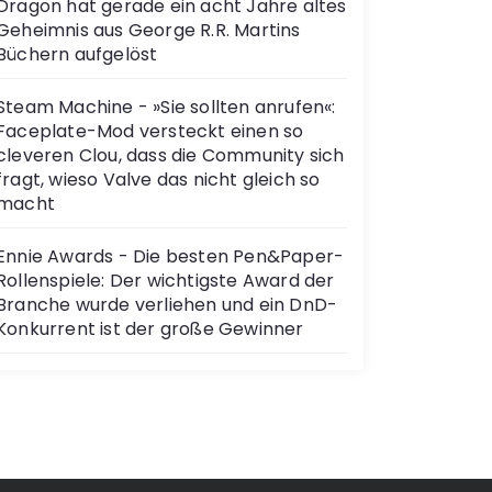
Dragon hat gerade ein acht Jahre altes
Geheimnis aus George R.R. Martins
Büchern aufgelöst
Steam Machine - »Sie sollten anrufen«:
Faceplate-Mod versteckt einen so
cleveren Clou, dass die Community sich
fragt, wieso Valve das nicht gleich so
macht
Ennie Awards - Die besten Pen&Paper-
Rollenspiele: Der wichtigste Award der
Branche wurde verliehen und ein DnD-
Konkurrent ist der große Gewinner