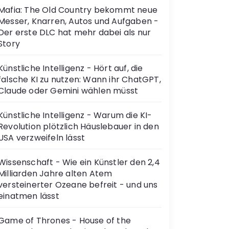
Mafia: The Old Country bekommt neue
Messer, Knarren, Autos und Aufgaben -
Der erste DLC hat mehr dabei als nur
Story
Künstliche Intelligenz - Hört auf, die
falsche KI zu nutzen: Wann ihr ChatGPT,
Claude oder Gemini wählen müsst
Künstliche Intelligenz - Warum die KI-
Revolution plötzlich Häuslebauer in den
USA verzweifeln lässt
Wissenschaft - Wie ein Künstler den 2,4
Milliarden Jahre alten Atem
versteinerter Ozeane befreit - und uns
einatmen lässt
Game of Thrones - House of the