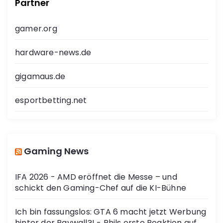
Partner
gamer.org
hardware-news.de
gigamaus.de
esportbetting.net
Gaming News
IFA 2026 - AMD eröffnet die Messe – und
schickt den Gaming-Chef auf die KI-Bühne
Ich bin fassungslos: GTA 6 macht jetzt Werbung
hinter der Paywall?! - Phils erste Reaktion auf