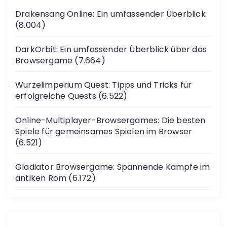
Drakensang Online: Ein umfassender Überblick
(8.004)
DarkOrbit: Ein umfassender Überblick über das
Browsergame
(7.664)
Wurzelimperium Quest: Tipps und Tricks für
erfolgreiche Quests
(6.522)
Online-Multiplayer-Browsergames: Die besten
Spiele für gemeinsames Spielen im Browser
(6.521)
Gladiator Browsergame: Spannende Kämpfe im
antiken Rom
(6.172)