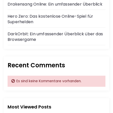
Drakensang Online: Ein umfassender Überblick
Hero Zero: Das kostenlose Online-Spiel für
Superhelden
DarkOrbit: Ein umfassender Überblick über das
Browsergame
Recent Comments
Es sind keine Kommentare vorhanden.
Most Viewed Posts