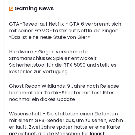
Gaming News
GTA-Reveal auf Netflix - GTA 6 verbrennt sich
mit seiner FOMO-Taktik auf Netflix die Finger:
»Das ist eine neue Stufe von Gier«
Hardware - Gegen verschmorte
Stromanschlüsse: Spieler entwickelt
Sicherheitstool für die RTX 5090 und stellt es
kostenlos zur Verfügung
Ghost Recon Wildlands: 9 Jahre nach Release
bekommt der Taktik-Shooter mit Last Rites
nochmal ein dickes Update
Wissenschaft - Sie statteten einen Elefanten
mit einem GPS-Sender aus, um zu sehen, wohin
er läuft. Zwei Jahre später hatte er eine Karte
gezeichnet, die die Menschen für längst