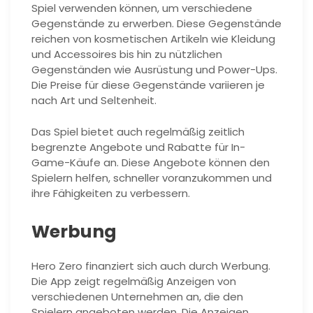
Spiel verwenden können, um verschiedene
Gegenstände zu erwerben. Diese Gegenstände
reichen von kosmetischen Artikeln wie Kleidung
und Accessoires bis hin zu nützlichen
Gegenständen wie Ausrüstung und Power-Ups.
Die Preise für diese Gegenstände variieren je
nach Art und Seltenheit.
Das Spiel bietet auch regelmäßig zeitlich
begrenzte Angebote und Rabatte für In-
Game-Käufe an. Diese Angebote können den
Spielern helfen, schneller voranzukommen und
ihre Fähigkeiten zu verbessern.
Werbung
Hero Zero finanziert sich auch durch Werbung.
Die App zeigt regelmäßig Anzeigen von
verschiedenen Unternehmen an, die den
Spielern angeboten werden. Die Anzeigen