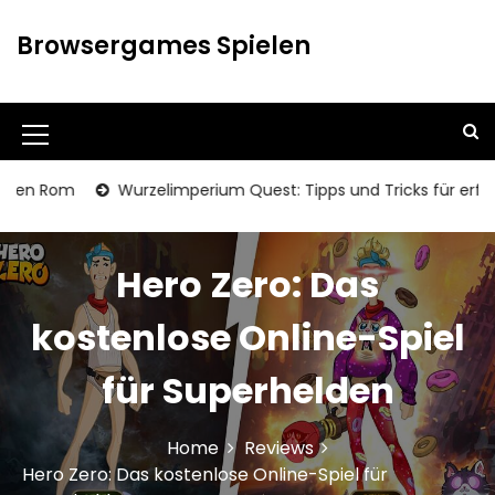
S
k
Browsergames Spielen
i
p
t
o
M
c
o
e
Wurzelimperium Quest: Tipps und Tricks für erfolgreiche Qu
n
n
t
u
e
Hero Zero: Das
n
I
t
c
kostenlose Online-Spiel
o
für Superhelden
n
Home
Reviews
Hero Zero: Das kostenlose Online-Spiel für