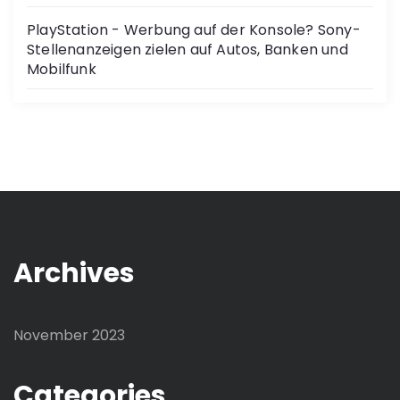
PlayStation - Werbung auf der Konsole? Sony-
Stellenanzeigen zielen auf Autos, Banken und
Mobilfunk
Archives
November 2023
Categories