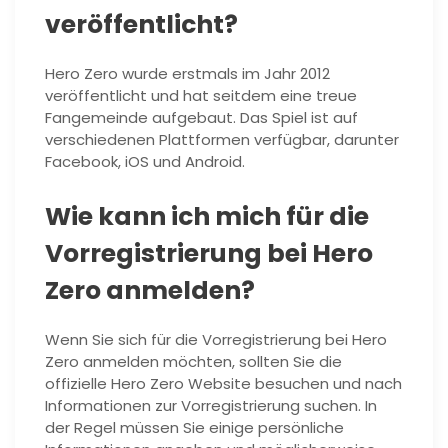
veröffentlicht?
Hero Zero wurde erstmals im Jahr 2012
veröffentlicht und hat seitdem eine treue
Fangemeinde aufgebaut. Das Spiel ist auf
verschiedenen Plattformen verfügbar, darunter
Facebook, iOS und Android.
Wie kann ich mich für die
Vorregistrierung bei Hero
Zero anmelden?
Wenn Sie sich für die Vorregistrierung bei Hero
Zero anmelden möchten, sollten Sie die
offizielle Hero Zero Website besuchen und nach
Informationen zur Vorregistrierung suchen. In
der Regel müssen Sie einige persönliche