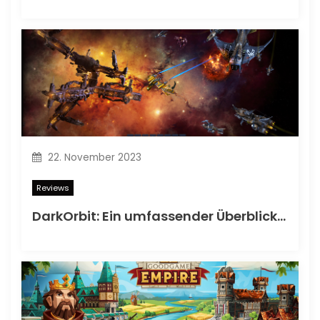
22. November 2023
Reviews
DarkOrbit: Ein umfassender Überblick über das Browsergame