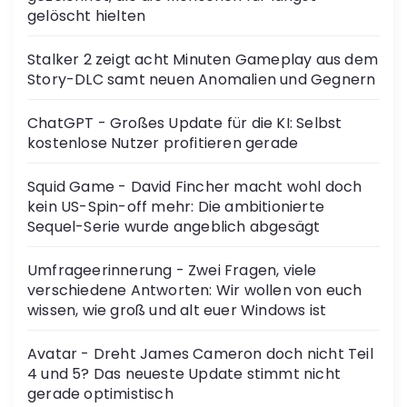
gelöscht hielten
Stalker 2 zeigt acht Minuten Gameplay aus dem
Story-DLC samt neuen Anomalien und Gegnern
ChatGPT - Großes Update für die KI: Selbst
kostenlose Nutzer profitieren gerade
Squid Game - David Fincher macht wohl doch
kein US-Spin-off mehr: Die ambitionierte
Sequel-Serie wurde angeblich abgesägt
Umfrageerinnerung - Zwei Fragen, viele
verschiedene Antworten: Wir wollen von euch
wissen, wie groß und alt euer Windows ist
Avatar - Dreht James Cameron doch nicht Teil
4 und 5? Das neueste Update stimmt nicht
gerade optimistisch