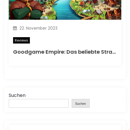
22. November 2023
Reviews
Goodgame Empire: Das beliebte Strategiespiel für Browser und Mobile
Suchen
Suchen