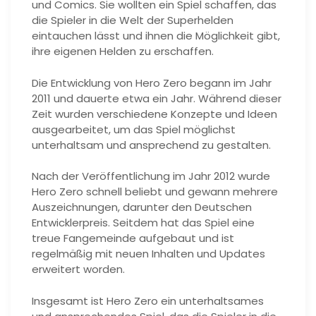
und Comics. Sie wollten ein Spiel schaffen, das
die Spieler in die Welt der Superhelden
eintauchen lässt und ihnen die Möglichkeit gibt,
ihre eigenen Helden zu erschaffen.
Die Entwicklung von Hero Zero begann im Jahr
2011 und dauerte etwa ein Jahr. Während dieser
Zeit wurden verschiedene Konzepte und Ideen
ausgearbeitet, um das Spiel möglichst
unterhaltsam und ansprechend zu gestalten.
Nach der Veröffentlichung im Jahr 2012 wurde
Hero Zero schnell beliebt und gewann mehrere
Auszeichnungen, darunter den Deutschen
Entwicklerpreis. Seitdem hat das Spiel eine
treue Fangemeinde aufgebaut und ist
regelmäßig mit neuen Inhalten und Updates
erweitert worden.
Insgesamt ist Hero Zero ein unterhaltsames