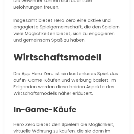
Die Gewinner können sich über tolle
Belohnungen freuen.
Insgesamt bietet Hero Zero eine aktive und
engagierte Spielgemeinschaft, die den Spielern
viele Möglichkeiten bietet, sich zu engagieren
und gemeinsam Spaß zu haben.
Wirtschaftsmodell
Die App Hero Zero ist ein kostenloses Spiel, das
auf In-Game-Käufen und Werbung basiert. Im
Folgenden werden diese beiden Aspekte des
Wirtschaftsmodells näher erläutert.
In-Game-Käufe
Hero Zero bietet den Spielern die Möglichkeit,
virtuelle Währung zu kaufen, die sie dann im