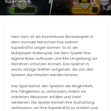
Superhelden
Hero Zero ist ein kostenloses Browserspiel, in
dem normale Menschen ihre wahren
Superkräfte zeigen können. Es ist ein
Multiplayer-Rollenspiel, bei dem Spieler ihre
eigene Basis aufbauen und ihre Umgebung vor
Gefahren schützen können. Das Spiel ist in
sechs witzige Welten aufgeteilt, die von den
Spielern durchlaufen werden können.
Das Spiel bietet den Spielern die Möglichkeit,
ihre Fähigkeiten zu verbessern, indem sie
trainieren, Missionen erfüllen und Geld
verdienen. Die Spieler können ihre Ausrüstung
verbessern, um ihre Superkräfte zu stärken und