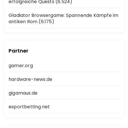
erfolgreiche Quests
(6.524)
Gladiator Browsergame: Spannende Kämpfe im
antiken Rom
(6.175)
Partner
gamer.org
hardware-news.de
gigamaus.de
esportbetting.net