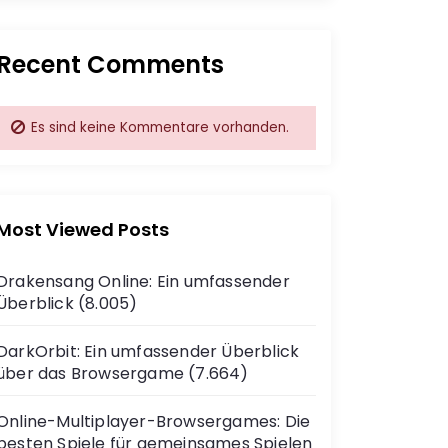
Recent Comments
Es sind keine Kommentare vorhanden.
Most Viewed Posts
Drakensang Online: Ein umfassender
Überblick
(8.005)
DarkOrbit: Ein umfassender Überblick
über das Browsergame
(7.664)
Online-Multiplayer-Browsergames: Die
besten Spiele für gemeinsames Spielen