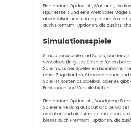
Eine andere Option ist „Wartune“, ein kos
Figur erstellt und eine Welt voller Magi
abschließen, Ausrüstung sammeln und ge
auch Premium-Optionen, die zusätzliche 
Simulationsspiele
Simulationsspiele sind Spiele, bei denen d
verwaltet. Ein gutes Beispiel für ein belie
Spiel muss der Spieler ein Eisenbahnunt
muss Züge kaufen, Strecken bauen und G
Spiel ist kostenlos spielbar, aber es gi
Funktionen und Vorteile bieten.
Eine andere Option ist „Goodgame Empire
Spieler eine Burg aufbaut und verwalte
errichten und eine Armee aufbauen, um 
bietet auch Premium-Optionen, die zusät