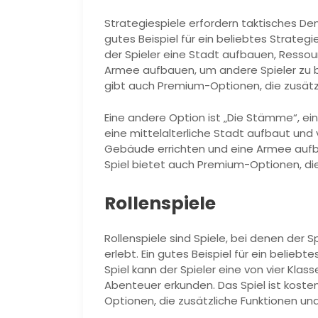
Strategiespiele erfordern taktisches Den
gutes Beispiel für ein beliebtes Strategi
der Spieler eine Stadt aufbauen, Resso
Armee aufbauen, um andere Spieler zu be
gibt auch Premium-Optionen, die zusätzl
Eine andere Option ist „Die Stämme“, ein
eine mittelalterliche Stadt aufbaut und
Gebäude errichten und eine Armee aufb
Spiel bietet auch Premium-Optionen, die
Rollenspiele
Rollenspiele sind Spiele, bei denen der 
erlebt. Ein gutes Beispiel für ein beliebt
Spiel kann der Spieler eine von vier Kla
Abenteuer erkunden. Das Spiel ist koste
Optionen, die zusätzliche Funktionen und