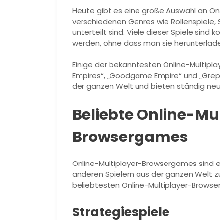
Heute gibt es eine große Auswahl an On
verschiedenen Genres wie Rollenspiele, 
unterteilt sind. Viele dieser Spiele sind
werden, ohne dass man sie herunterladen
Einige der bekanntesten Online-Multipl
Empires“, „Goodgame Empire“ und „Grepoli
der ganzen Welt und bieten ständig neue
Beliebte Online-Mu
Browsergames
Online-Multiplayer-Browsergames sind e
anderen Spielern aus der ganzen Welt zu 
beliebtesten Online-Multiplayer-Browser
Strategiespiele