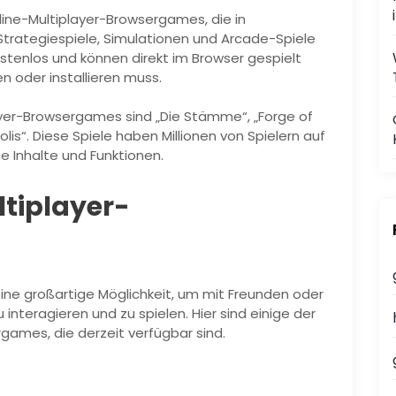
line-Multiplayer-Browsergames, die in
Strategiespiele, Simulationen und Arcade-Spiele
 kostenlos und können direkt im Browser gespielt
 oder installieren muss.
ayer-Browsergames sind „Die Stämme“, „Forge of
s“. Diese Spiele haben Millionen von Spielern auf
 Inhalte und Funktionen.
ltiplayer-
ine großartige Möglichkeit, um mit Freunden oder
interagieren und zu spielen. Hier sind einige der
games, die derzeit verfügbar sind.