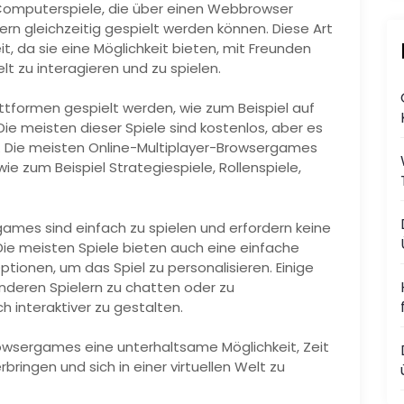
Computerspiele, die über einen Webbrowser
rn gleichzeitig gespielt werden können. Diese Art
it, da sie eine Möglichkeit bieten, mit Freunden
t zu interagieren und zu spielen.
ttformen gespielt werden, wie zum Beispiel auf
e meisten dieser Spiele sind kostenlos, aber es
nd. Die meisten Online-Multiplayer-Browsergames
wie zum Beispiel Strategiespiele, Rollenspiele,
ames sind einfach zu spielen und erfordern keine
 Die meisten Spiele bieten auch eine einfache
ionen, um das Spiel zu personalisieren. Einige
anderen Spielern zu chatten oder zu
 interaktiver zu gestalten.
owsergames eine unterhaltsame Möglichkeit, Zeit
bringen und sich in einer virtuellen Welt zu