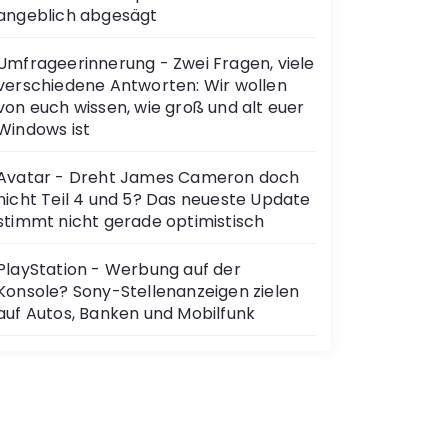
angeblich abgesägt
Umfrageerinnerung - Zwei Fragen, viele
verschiedene Antworten: Wir wollen
von euch wissen, wie groß und alt euer
Windows ist
Avatar - Dreht James Cameron doch
nicht Teil 4 und 5? Das neueste Update
stimmt nicht gerade optimistisch
PlayStation - Werbung auf der
Konsole? Sony-Stellenanzeigen zielen
auf Autos, Banken und Mobilfunk